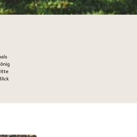
als
König
itte
lick