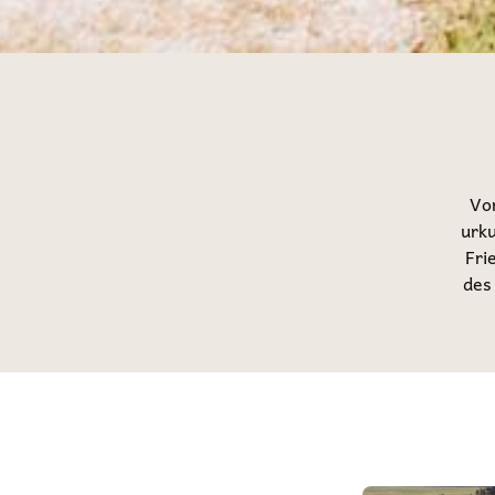
Vo
urku
Fri
des